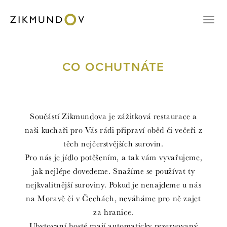
KONTAKT
Přep
VOUCHERY
REZERVACE
CO OCHUTNÁTE
CZ
EN
Součástí Zikmundova je zážitková restaurace a
PŘIHLÁŠENÍ
naši kuchaři pro Vás rádi připraví oběd či večeři z
těch nejčerstvějších surovin.
Pro nás je jídlo potěšením, a tak vám vyvařujeme,
jak nejlépe dovedeme. Snažíme se používat ty
nejkvalitnější suroviny. Pokud je nenajdeme u nás
na Moravě či v Čechách, neváháme pro ně zajet
za hranice.
Ubytovaní hosté mají automaticky rezervovaný