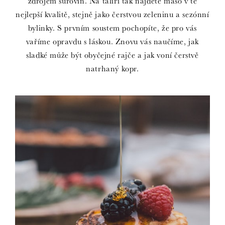
zdrojem surovin. Na talíři tak najdete maso v té
nejlepší kvalitě, stejně jako čerstvou zeleninu a sezónní
bylinky. S prvním soustem pochopíte, že pro vás
vaříme opravdu s láskou. Znovu vás naučíme, jak
sladké může být obyčejné rajče a jak voní čerstvě
natrhaný kopr.