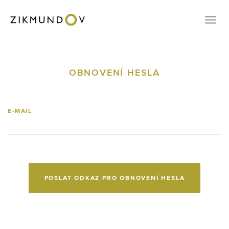
KONTAKT
Přep
VOUCHERY
REZERVACE
OBNOVENÍ HESLA
CZ
EN
E-MAIL
PŘIHLÁŠENÍ
POSLAT ODKAZ PRO OBNOVENÍ HESLA