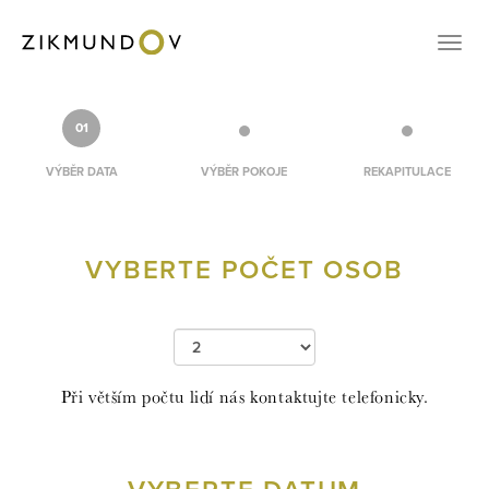
KONTAKT
Přep
VOUCHERY
REZERVACE
01
CZ
VÝBĚR DATA
VÝBĚR POKOJE
REKAPITULACE
EN
VYBERTE POČET OSOB
PŘIHLÁŠENÍ
Při větším počtu lidí nás kontaktujte telefonicky.